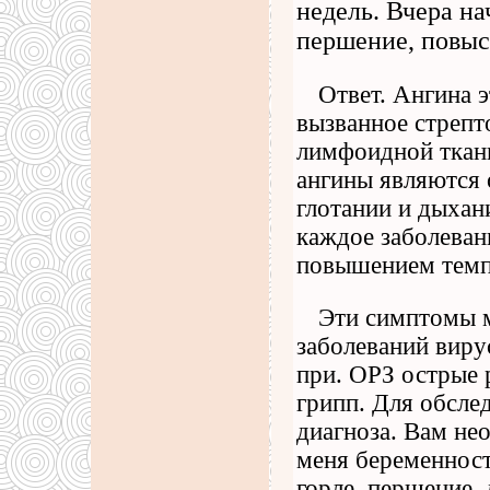
недель. Вчера на
першение, повыси
Ответ. Ангина э
вызванное стрепт
лимфоидной ткан
ангины являются 
глотании и дыхан
каждое заболеван
повышением темпе
Эти симптомы м
заболеваний виру
при. ОРЗ острые 
грипп. Для обсле
диагноза. Вам не
меня беременност
горле, першение,