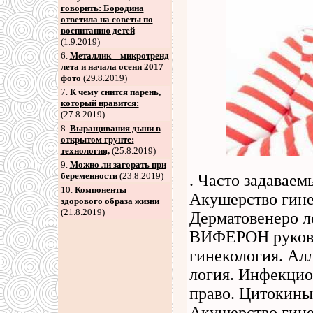
говорить: Бородина
ответила на советы по
воспитанию детей
(1.9.2019)
6
.
Металлик – микротренд
лета и начала осени 2017
фото
(29.8.2019)
7
.
К чему снится парень,
который нравится:
(27.8.2019)
8
.
Выращивания дыни в
открытом грунте:
технология,
(25.8.2019)
9
.
Можно ли загорать при
беременности
(23.8.2019)
. Часто задавае
10.
Компоненты
Акушерство гине
здорового образа жизни
(21.8.2019)
Дерматовенеро л
ВИФЕРОН руково
гинекология. Ал
логия. Инфекцио
право. Цитокины
Акушерство гине