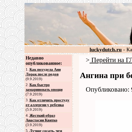
luckydutch.ru
- К
Недавно
>
Перейти на
опубликованное:
1.
Как похудела Ани
Ангина при б
Лорак после родов
(9.9.2019)
2
.
Как быстро
Опубликовано: 
замариновать овощи
(7.9.2019)
3
.
Как отличить простуду
от аллергии у ребенка
(5.9.2019)
4
.
Жесткий образ
Анастасии Квитко
(3.9.2019)
5
.
Лучше сосать, чем