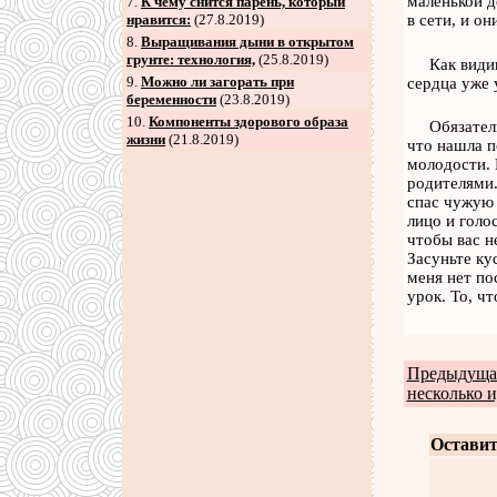
маленькой д
7
.
К чему снится парень, который
нравится:
(27.8.2019)
в сети, и о
8
.
Выращивания дыни в открытом
грунте: технология,
(25.8.2019)
Как види
9
.
Можно ли загорать при
сердца уже 
беременности
(23.8.2019)
10.
Компоненты здорового образа
Обязател
жизни
(21.8.2019)
что нашла п
молодости. 
родителями.
спас чужую 
лицо и голо
чтобы вас н
Засуньте ку
меня нет по
урок. То, ч
Предыдущая
несколько и
Оставит