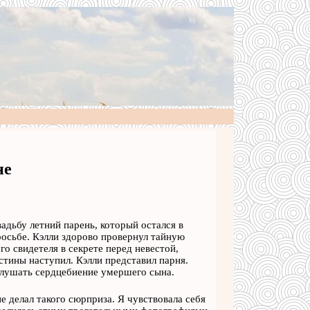
не
вадьбу летний парень, который остался в
просьбе. Кэлли здорово провернул тайную
 свидетеля в секрете перед невестой,
тины наступил. Кэлли представил парня.
ослушать сердцебиение умершего сына.
не делал такого сюрприза. Я чувствовала себя