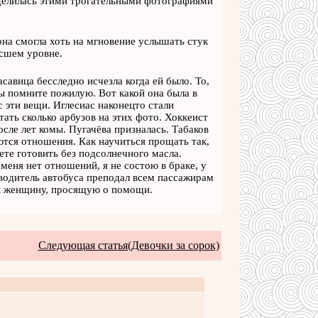
оделилась этими трогательными фотографиями
 она смогла хоть на мгновение услышать стук
ысшем уровне.
савица бесследно исчезла когда ей было. То,
Вы помните пожилую. Вот какой она была в
с эти вещи. Иглесиас наконецто стали
ать сколько арбузов на этих фото. Хоккеист
осле лет комы. Пугачёва призналась. Табаков
аются отношения. Как научиться прощать так,
ете готовить без подсолнечного масла.
меня нет отношений, я не состою в браке, у
водитель автобуса преподал всем пассажирам
ли женщину, просящую о помощи.
Следующая статья(Девочки за сорок)