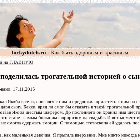
luckydutch.ru
- Как быть здоровым и красивым
и на ГЛАВНУЮ
 поделилась трогательной историей о сы
вано: 17.11.2015
кал Якоба в сети, списался с ним и предложил прилететь к ним на с
даря сыну. Бекки, вряд ли смог бы отказать в такой трогательной 
озвав Якоба шестым шафером. До последнего он хранил имя шестого
 это станет самым большим сюрпризом на свадьбе. И вот момент ис
а не смогла сдержать эмоции. С помощью стетоскопа ей удалось п
а, как маленькая девочка. Я прыгала вверхвниз. Мне никто никогда 