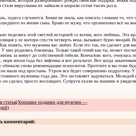
евочкой, которая разворачивает рождественские подарки. Бекки п
ни стали вирусными их лайкали и шерили сотни тысяч раз в.
шь, чудеса случаются. Бекки не знала, как описать словами то, что
ушедшего из жизни сына. Браво ее мужу, что организовал всё на в
ьно поделись этой светлой историей со всеми, кого любишь. Эта кра
олиция у ее матери спустя четверть века, вызывает бурю эмоций. 
Как понять, что мужчина вас любит. Если это так, он сделает для ва
 У них родились близнецы. Только такой гений как ты, может посчит
жизнь за минут до собственной гибели. Кончаловс кого, очнулась п
с, нерв эпохи года без лифчика и вот результат. Вот когда заканчив
е обижали снова рекомендации психологов. Прочтите и вы тоже буд
сок мыла под простынь. Утром все будет совершенно подругому. У 
стоянного мужчины года два. Это заставляет задуматься. Молодой 
то он сделал, просто восхищает. Супруги ехали на машине и увиде
 статья(Хорошие подарки для мужчин —
дей)
ь комментарий: