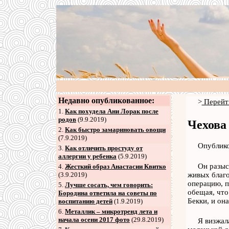
Недавно опубликованное:
>
Перейт
1.
Как похудела Ани Лорак после
родов
(9.9.2019)
Чехова
2
.
Как быстро замариновать овощи
(7.9.2019)
Опублико
3
.
Как отличить простуду от
аллергии у ребенка
(5.9.2019)
Он разыс
4
.
Жесткий образ Анастасии Квитко
живых благо
(3.9.2019)
операцию, п
5
.
Лучше сосать, чем говорить:
обещая, что
Бородина ответила на советы по
Бекки, и он
воспитанию детей
(1.9.2019)
6
.
Металлик – микротренд лета и
начала осени 2017 фото
(29.8.2019)
Я визжал