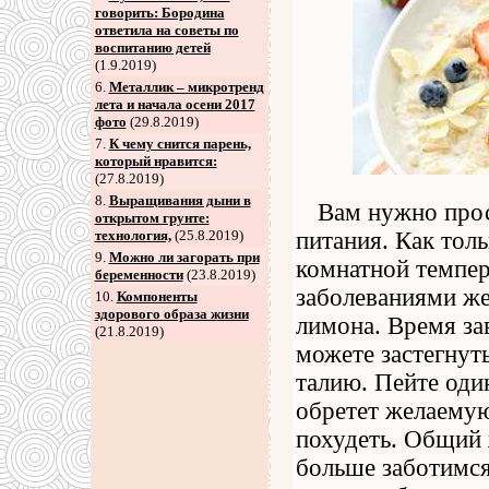
говорить: Бородина
ответила на советы по
воспитанию детей
(1.9.2019)
6
.
Металлик – микротренд
лета и начала осени 2017
фото
(29.8.2019)
7
.
К чему снится парень,
который нравится:
(27.8.2019)
8
.
Выращивания дыни в
Вам нужно прос
открытом грунте:
технология,
(25.8.2019)
питания. Как тол
9
.
Можно ли загорать при
комнатной темпер
беременности
(23.8.2019)
заболеваниями же
10.
Компоненты
здорового образа жизни
лимона. Время зав
(21.8.2019)
можете застегнут
талию. Пейте один
обретет желаемую
похудеть. Общий ж
больше заботимся