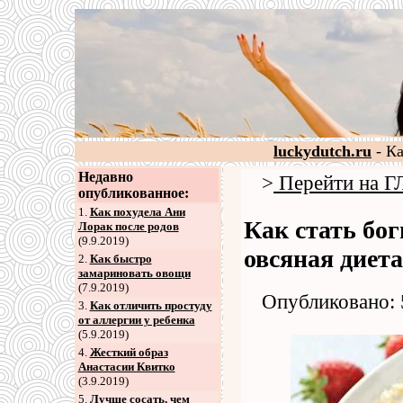
luckydutch.ru
- К
Недавно
>
Перейти на
опубликованное:
1.
Как похудела Ани
Как стать бо
Лорак после родов
(9.9.2019)
овсяная диета
2
.
Как быстро
замариновать овощи
(7.9.2019)
Опубликовано: 
3
.
Как отличить простуду
от аллергии у ребенка
(5.9.2019)
4
.
Жесткий образ
Анастасии Квитко
(3.9.2019)
5
.
Лучше сосать, чем