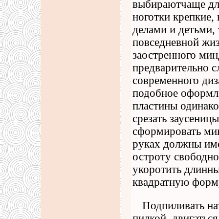
выбираютчаще дл
ноготки крепкие,
делами и детьми, 
повседневной жиз
заостренного мин
предварительно с
современного диз
подобное оформле
пластины одинако
срезать заусеницы
сформировать мин
руках должны име
остроту свободно
укоротить длинны
квадратную форм
Подпиливать на
пилкой, двигатьс