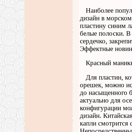
Наиболее попул
дизайн в морском
пластину синим ла
белые полоски. В
сердечко, закреп
Эффектные новинк
Красный маникю
Для пластин, к
орешек, можно ис
до насыщенного б
актуально для ос
конфигурации мо
дизайн. Китайска
капли смотрится 
Непосредственные