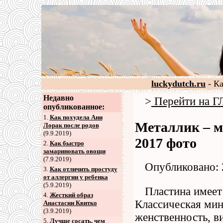
luckydutch.ru
- К
Недавно
>
Перейти на
опубликованное:
1.
Как похудела Ани
Металлик – м
Лорак после родов
(9.9.2019)
2017 фото
2
.
Как быстро
замариновать овощи
(7.9.2019)
Опубликовано: 
3
.
Как отличить простуду
от аллергии у ребенка
(5.9.2019)
Пластина имеет
4
.
Жесткий образ
Классическая мин
Анастасии Квитко
(3.9.2019)
женственность, в
5
.
Лучше сосать, чем