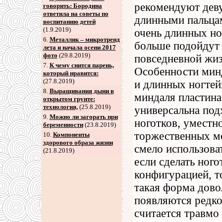
рекомендуют деву
говорить: Бородина
ответила на советы по
длинными пальцам
воспитанию детей
(1.9.2019)
очень длинных но
6
.
Металлик – микротренд
больше подойдут 
лета и начала осени 2017
фото
(29.8.2019)
повседневной жиз
7
.
К чему снится парень,
Особенности мин
который нравится:
(27.8.2019)
и длинных ногтей
8
.
Выращивания дыни в
миндаля пластина
открытом грунте:
технология,
(25.8.2019)
универсальна под
9
.
Можно ли загорать при
ноготков, уместн
беременности
(23.8.2019)
торжественных ме
10.
Компоненты
здорового образа жизни
смело использова
(21.8.2019)
если сделать ног
конфигурацией, т
такая форма дово
появляются редко
считается травмо