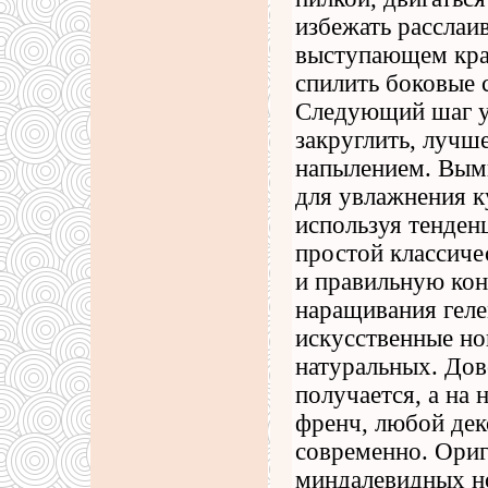
избежать расслаи
выступающем кра
спилить боковые 
Следующий шаг уд
закруглить, лучш
напылением. Вымы
для увлажнения к
используя тенден
простой классиче
и правильную ко
наращивания гел
искусственные но
натуральных. Дов
получается, а на
френч, любой дек
современно. Ориг
миндалевидных но