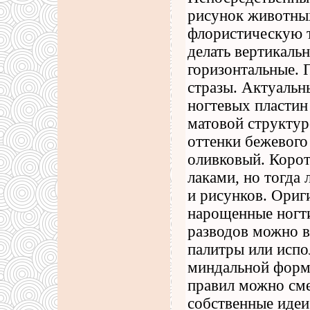
рисунок животных
флористическую 
делать вертикаль
горизонтальные. 
стразы. Актуаль
ногтевых пластин
матовой структур
оттенки бежевого
оливковый. Корот
лаками, но тогда
и рисунков. Ориг
нарощенные ногти
разводов можно в
палитры или испо
миндальной формы
правил можно сме
собственные иде