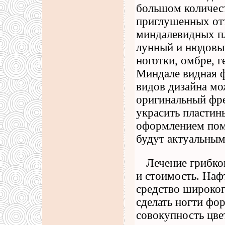
большом количест
приглушенных от
миндалевидных пл
лунный и нюдовы
ноготки, омбре, 
Миндале видная ф
видов дизайна мо
оригинальный фре
украсить пластин
оформлением помо
будут актуальными
Лечение грибко
и стоимость. Наф
средство широког
сделать ногти ф
совокупность цве