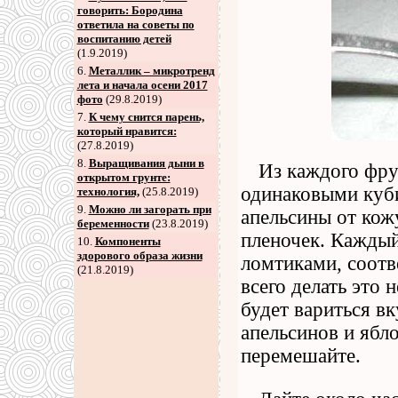
говорить: Бородина
ответила на советы по
воспитанию детей
(1.9.2019)
6
.
Металлик – микротренд
лета и начала осени 2017
фото
(29.8.2019)
7
.
К чему снится парень,
который нравится:
(27.8.2019)
8
.
Выращивания дыни в
Из каждого фру
открытом грунте:
одинаковыми куби
технология,
(25.8.2019)
9
.
Можно ли загорать при
апельсины от кож
беременности
(23.8.2019)
пленочек. Каждый
10.
Компоненты
здорового образа жизни
ломтиками, соот
(21.8.2019)
всего делать это 
будет вариться вк
апельсинов и ябло
перемешайте.