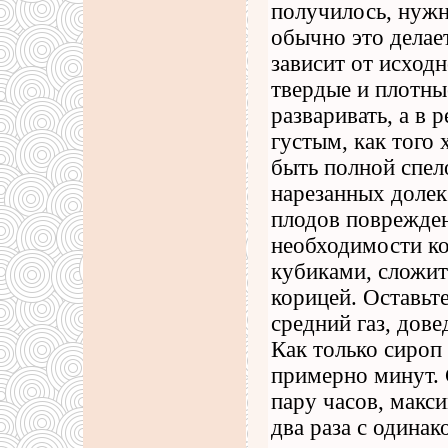
получилось, нужно
обычно это делае
зависит от исход
твердые и плотны
разваривать, а в 
густым, как того
быть полной спел
нарезанных долек 
плодов поврежден
необходимости к
кубиками, сложит
корицей. Оставьте
средний газ, дове
Как только сироп 
примерно минут. 
пару часов, макс
два раза с одина