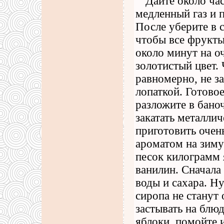
Дайте около час
медленный газ и 
После уберите в с
чтобы все фрукты
около минут на оч
золотистый цвет.
равномерно, не з
лопаткой. Готово
разложите в бано
закатать металли
приготовить очен
ароматом на зиму
песок килограмм 
ванилин. Сначала
воды и сахара. Ну
сиропа не станут 
застывать на блюд
яблоки, помойте 