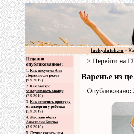
luckydutch.ru
- К
Недавно
>
Перейти на
опубликованное:
1.
Как похудела Ани
Варенье из ц
Лорак после родов
(9.9.2019)
2
.
Как быстро
Опубликовано: 
замариновать овощи
(7.9.2019)
3
.
Как отличить простуду
от аллергии у ребенка
(5.9.2019)
4
.
Жесткий образ
Анастасии Квитко
(3.9.2019)
5
.
Лучше сосать, чем