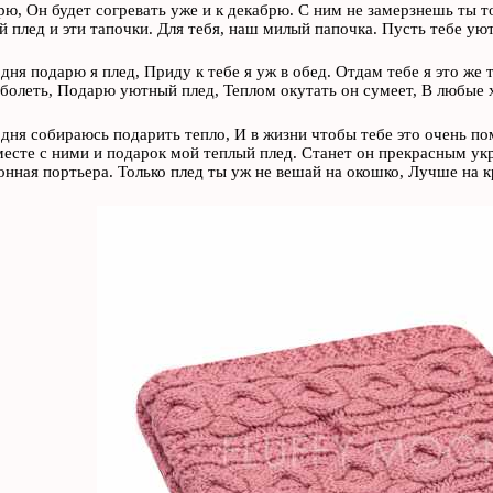
рю, Он будет согревать уже и к декабрю. С ним не замерзнешь ты т
й плед и эти тапочки. Для тебя, наш милый папочка. Пусть тебе уют
дня подарю я плед, Приду к тебе я уж в обед. Отдам тебе я это же 
 болеть, Подарю уютный плед, Теплом окутать он сумеет, В любые х
одня собираюсь подарить тепло, И в жизни чтобы тебе это очень п
месте с ними и подарок мой теплый плед. Станет он прекрасным ук
онная портьера. Только плед ты уж не вешай на окошко, Лучше на к