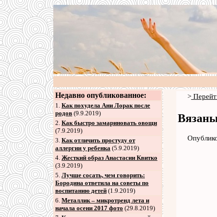
Недавно опубликованное:
>
Перейт
1.
Как похудела Ани Лорак после
родов
(9.9.2019)
Вязаны
2
.
Как быстро замариновать овощи
(7.9.2019)
Опублико
3
.
Как отличить простуду от
аллергии у ребенка
(5.9.2019)
4
.
Жесткий образ Анастасии Квитко
(3.9.2019)
5
.
Лучше сосать, чем говорить:
Бородина ответила на советы по
воспитанию детей
(1.9.2019)
6
.
Металлик – микротренд лета и
начала осени 2017 фото
(29.8.2019)