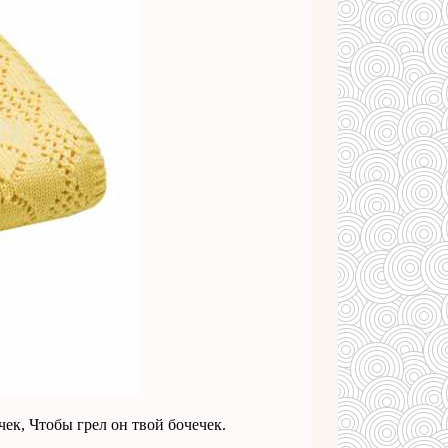
ек, Чтобы грел он твой бочечек.