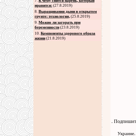
7
.
К чему снится парень, который
нравится:
(27.8.2019)
8
.
Выращивания дыни в открытом
грунте: технология,
(25.8.2019)
9
.
Можно ли загорать при
беременности
(23.8.2019)
10.
Компоненты здорового образа
жизни
(21.8.2019)
. Подпишит
Украине.