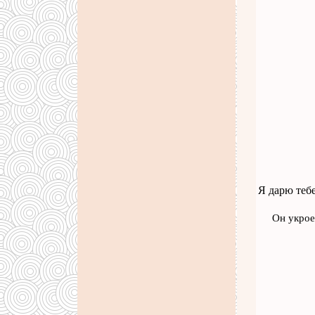
Я дарю тебе
Он укрое