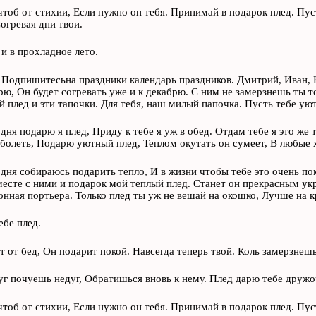
 чтоб от стихии, Если нужно он тебя. Принимай в подарок плед. Пу
Согревая дни твои.
 и в прохладное лето.
 Подпишитесьна праздники календарь праздников. Дмитрий, Иван, 
рю, Он будет согревать уже и к декабрю. С ним не замерзнешь ты т
й плед и эти тапочки. Для тебя, наш милый папочка. Пусть тебе уют
дня подарю я плед, Приду к тебе я уж в обед. Отдам тебе я это же 
 болеть, Подарю уютный плед, Теплом окутать он сумеет, В любые х
одня собираюсь подарить тепло, И в жизни чтобы тебе это очень п
месте с ними и подарок мой теплый плед. Станет он прекрасным ук
онная портьера. Только плед ты уж не вешай на окошко, Лучше на к
ебе плед.
т от бед, Он подарит покой. Навсегда теперь твой. Коль замерзнеш
уг почуешь недуг, Обратишься вновь к нему. Плед дарю тебе дружоч
 чтоб от стихии, Если нужно он тебя. Принимай в подарок плед. Пу