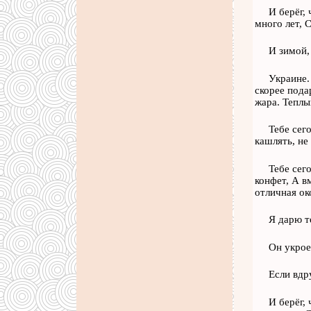
И берёг,
много лет, 
И зимой,
Украине.
скорее пода
жара. Теплы
Тебе сего
кашлять, не
Тебе сег
конфет, А в
отличная ок
Я дарю т
Он укрое
Если вдр
И берёг,