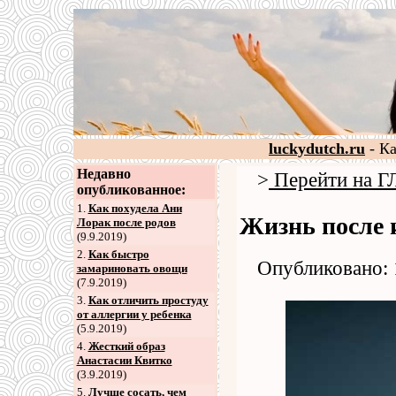
luckydutch.ru
- К
Недавно
>
Перейти на
опубликованное:
1.
Как похудела Ани
Жизнь после
Лорак после родов
(9.9.2019)
2
.
Как быстро
Опубликовано: 
замариновать овощи
(7.9.2019)
3
.
Как отличить простуду
от аллергии у ребенка
(5.9.2019)
4
.
Жесткий образ
Анастасии Квитко
(3.9.2019)
5
.
Лучше сосать, чем