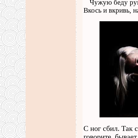
Чужую беду рук
Вкось и вкривь, н
С ног сбил. Так с
говорите, бывает