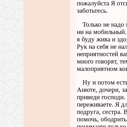
пожалуйста Я отси
заботьтесь.
Только не надо 
ни на мобильны
я буду жива и здо
Рук на себя не н
неприятностей ва
много говорят, те
малоприятном кон
Ну и потом есть
Анюте, дочери, з
приведи господи.
переживаете. Я дл
подруга, сестра. 
помочь, ободрить
понимаете только 