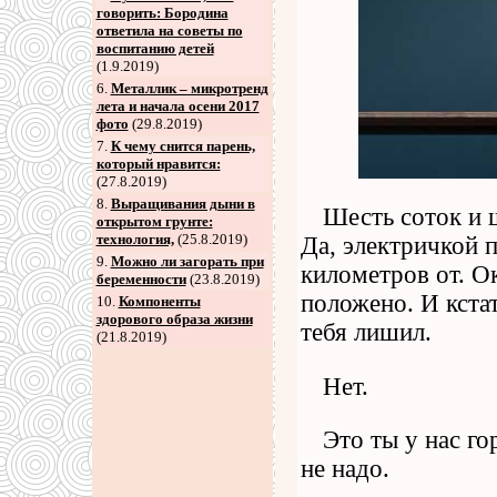
говорить: Бородина
ответила на советы по
воспитанию детей
(1.9.2019)
6
.
Металлик – микротренд
лета и начала осени 2017
фото
(29.8.2019)
7
.
К чему снится парень,
который нравится:
(27.8.2019)
8
.
Выращивания дыни в
Шесть соток и щ
открытом грунте:
технология,
(25.8.2019)
Да, электричкой п
9
.
Можно ли загорать при
километров от. Ок
беременности
(23.8.2019)
положено. И кстат
10.
Компоненты
здорового образа жизни
тебя лишил.
(21.8.2019)
Нет.
Это ты у нас го
не надо.