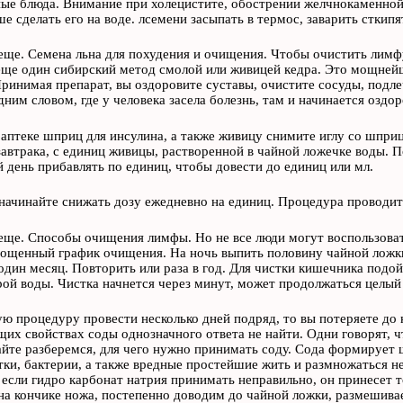
ые блюда. Внимание при холецистите, обострении желчнокаменной 
ше сделать его на воде. лсемени засыпать в термос, заварить сткип
еще. Семена льна для похудения и очищения. Чтобы очистить лимфу
ще один сибирский метод смолой или живицей кедра. Это мощней
ринимая препарат, вы оздоровите суставы, очистите сосуды, подле
дним словом, где у человека засела болезнь, там и начинается оздо
 аптеке шприц для инсулина, а также живицу снимите иглу со шпри
завтрака, с единиц живицы, растворенной в чайной ложечке воды. П
 день прибавлять по единиц, чтобы довести до единиц или мл.
 начинайте снижать дозу ежедневно на единиц. Процедура проводитс
еще. Способы очищения лимфы. Но не все люди могут воспользоват
ощенный график очищения. На ночь выпить половину чайной ложки
дин месяц. Повторить или раза в год. Для чистки кишечника подойд
ой воды. Чистка начнется через минут, может продолжаться целый 
ую процедуру провести несколько дней подряд, то вы потеряете до 
х свойствах соды однозначного ответа не найти. Одни говорят, чт
айте разберемся, для чего нужно принимать соду. Сода формирует 
тки, бактерии, а также вредные простейшие жить и размножаться н
если гидро карбонат натрия принимать неправильно, он принесет то
на кончике ножа, постепенно доводим до чайной ложки, размешива