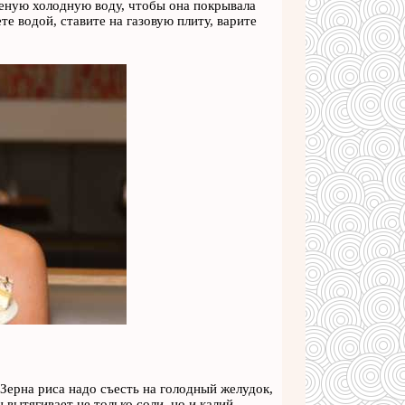
ченую холодную воду, чтобы она покрывала
те водой, ставите на газовую плиту, варите
 Зерна риса надо съесть на голодный желудок,
 вытягивает не только соли, но и калий.