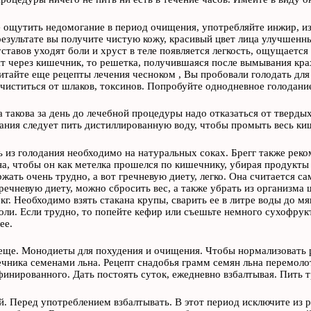
 ощутить недомогание в период очищения, употребляйте инжир, изю
результате вы получите чистую кожу, красивый цвет лица улучшенн
уставов уходят боли и хруст в теле появляется легкость, ощущается 
т через кишечник, то решетка, получившаяся после вымывания крах
итайте еще рецепты лечения чесноком , Вы пробовали голодать дл
чиститься от шлаков, токсинов. Попробуйте однодневное голодание
 такова за день до лечебной процедуры надо отказаться от тверды
ания следует пить дистиллированную воду, чтобы промыть весь ки
 из голодания необходимо на натуральных соках. Брегг также реко
а, чтобы он как метелка прошелся по кишечнику, убирая продукты 
жать очень трудно, а вот гречневую диету, легко. Она считается с
речневую диету, можно сбросить вес, а также убрать из организма
 кг. Необходимо взять стакана крупы, сварить ее в литре воды до мя
соли. Если трудно, то попейте кефир или съешьте немного сухофрук
ее.
еще. Монодиеты для похудения и очищения. Чтобы нормализовать 
чника семенами льна. Рецепт снадобья грамм семян льна перемолот
финированного. Дать постоять суток, ежедневно взбалтывая. Пить т
й. Перед употреблением взбалтывать. В этот период исключите из р