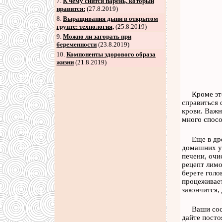
7
.
К чему снится парень, который
нравится:
(27.8.2019)
8
.
Выращивания дыни в открытом
грунте: технология,
(25.8.2019)
9
.
Можно ли загорать при
беременности
(23.8.2019)
10.
Компоненты здорового образа
жизни
(21.8.2019)
Кроме эт
справиться 
крови. Важн
много спосо
Еще в др
домашних ус
печени, очи
рецепт лимо
берете голо
процеживает
закончится,
Ваши сосу
дайте посто