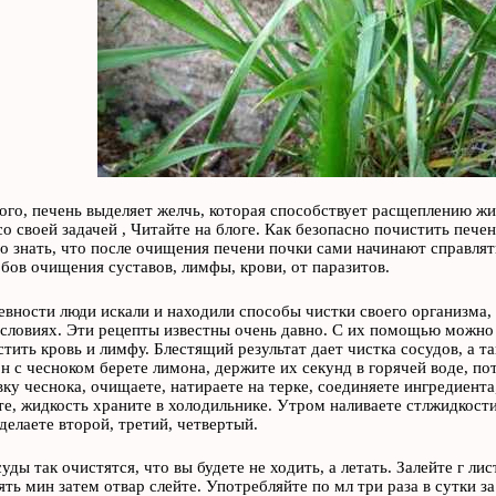
ого, печень выделяет желчь, которая способствует расщеплению жи
со своей задачей , Читайте на блоге. Как безопасно почистить печ
о знать, что после очищения печени почки сами начинают справлять
бов очищения суставов, лимфы, крови, от паразитов.
евности люди искали и находили способы чистки своего организма, 
ловиях. Эти рецепты известны очень давно. С их помощью можно и
стить кровь и лимфу. Блестящий результат дает чистка сосудов, а т
н с чесноком берете лимона, держите их секунд в горячей воде, по
вку чеснока, очищаете, натираете на терке, соединяете ингредиента
е, жидкость храните в холодильнике. Утром наливаете стлжидкости
 делаете второй, третий, четвертый.
ды так очистятся, что вы будете не ходить, а летать. Залейте г лис
ять мин затем отвар слейте. Употребляйте по мл три раза в сутки 