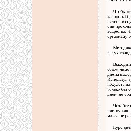
Чтобы не
калиной. В 
печени из с
они проходя
вещества. Ч
организму о
Методика
время голод
Выходить
соком лимон
диеты выдер
Используя г
похудеть на
только без 
дней, не бол
Читайте 
чистку кише
масла не ра
Курс дне