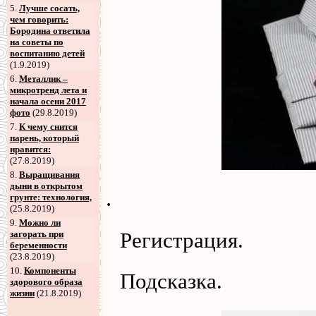
5
.
Лучше сосать,
чем говорить:
Бородина ответила
на советы по
воспитанию детей
(1.9.2019)
6
.
Металлик –
микротренд лета и
начала осени 2017
фото
(29.8.2019)
7
.
К чему снится
парень, который
нравится:
(27.8.2019)
8
.
Выращивания
дыни в открытом
.
грунте: технология,
(25.8.2019)
9
.
Можно ли
Регистрация.
загорать при
беременности
(23.8.2019)
10.
Компоненты
Подсказка.
здорового образа
жизни
(21.8.2019)