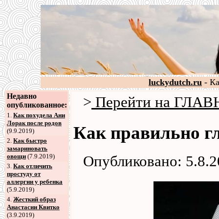
luckydutch.ru
- К
Недавно
>
Перейти на ГЛА
опубликованное:
1.
Как похудела Ани
Лорак после родов
Как правильно г
(9.9.2019)
2
.
Как быстро
замариновать
овощи
(7.9.2019)
Опубликовано: 5.8.
3
.
Как отличить
простуду от
аллергии у ребенка
(5.9.2019)
4
.
Жесткий образ
Анастасии Квитко
(3.9.2019)