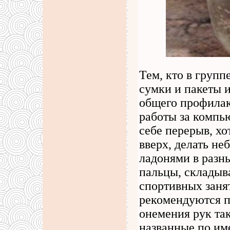
Тем, кто в групп
сумки и пакеты и
общего профилак
работы за компь
себе перерыв, хо
вверх, делать не
ладонями в разн
пальцы, складыва
спортивных заня
рекомендуются п
онемения рук так
названные по им