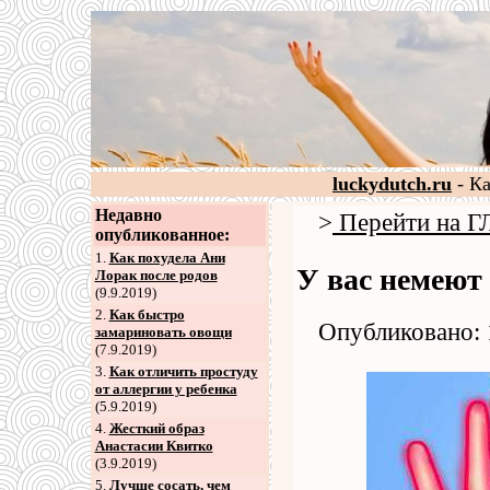
luckydutch.ru
- К
Недавно
>
Перейти на
опубликованное:
1.
Как похудела Ани
У вас немеют 
Лорак после родов
(9.9.2019)
2
.
Как быстро
Опубликовано: 
замариновать овощи
(7.9.2019)
3
.
Как отличить простуду
от аллергии у ребенка
(5.9.2019)
4
.
Жесткий образ
Анастасии Квитко
(3.9.2019)
5
.
Лучше сосать, чем