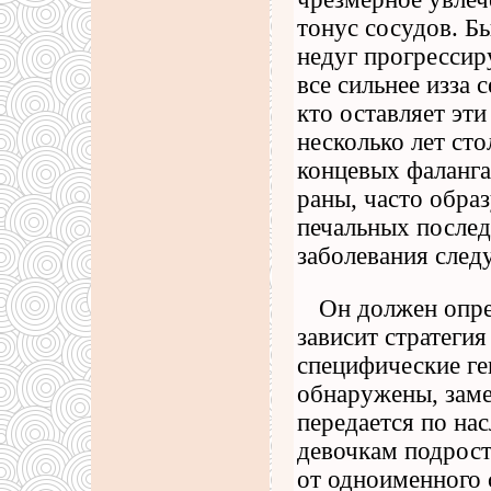
тонус сосудов. Бы
недуг прогрессиру
все сильнее изза
кто оставляет эт
несколько лет сто
концевых фаланга
раны, часто обра
печальных послед
заболевания следу
Он должен опре
зависит стратеги
специфические ге
обнаружены, заме
передается по нас
девочкам подрос
от одноименного 