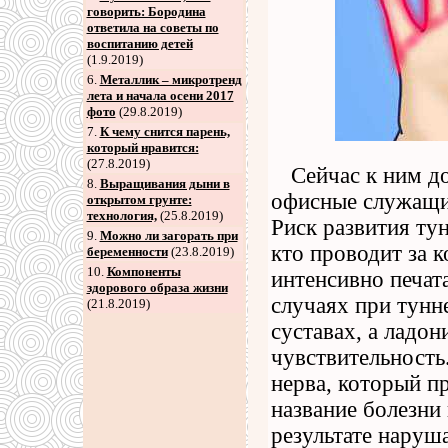
говорить: Бородина
ответила на советы по
воспитанию детей
(1.9.2019)
6
.
Металлик – микротренд
лета и начала осени 2017
фото
(29.8.2019)
7
.
К чему снится парень,
который нравится:
(27.8.2019)
Сейчас к ним д
8
.
Выращивания дыни в
офисные служащи
открытом грунте:
технология,
(25.8.2019)
Риск развития ту
9
.
Можно ли загорать при
кто проводит за 
беременности
(23.8.2019)
10.
Компоненты
интенсивно печат
здорового образа жизни
случаях при тунн
(21.8.2019)
суставах, а ладо
чувствительность
нерва, который п
название болезни
результате наруш