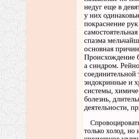
недуг еще в девя
у них одинаковые
покраснение рук 
самостоятельная 
спазма мельчайш
основная причин
Происхождение б
а синдром. Рейно
соединительной т
эндокринные и х
системы, химиче
болезнь, длитель
деятельности, п
Спровоцировать
только холод, но 
чрезмерное увлеч