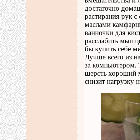
вмешательства и л
достаточно дома
растирания рук 
маслами камфарн
ванночки для кис
расслабить мышцы
бы купить себе м
Лучше всего из н
за компьютером. 
шерсть хороший м
снизит нагрузку н