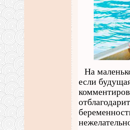
На маленьк
если будущая
комментиров
отблагодарит
беременност
нежелательн