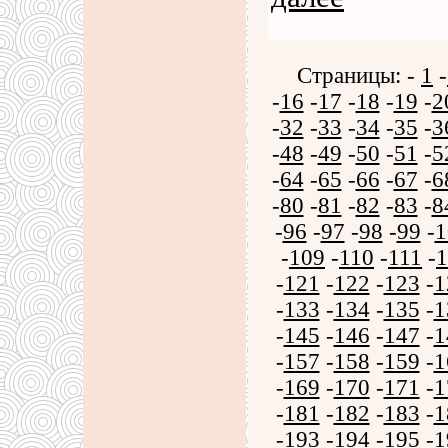
Страницы: -
1
-
-
16
-
17
-
18
-
19
-
2
-
32
-
33
-
34
-
35
-
3
-
48
-
49
-
50
-
51
-
5
-
64
-
65
-
66
-
67
-
6
-
80
-
81
-
82
-
83
-
8
-
96
-
97
-
98
-
99
-
1
-
109
-
110
-
111
-
1
-
121
-
122
-
123
-
1
-
133
-
134
-
135
-
1
-
145
-
146
-
147
-
1
-
157
-
158
-
159
-
1
-
169
-
170
-
171
-
1
-
181
-
182
-
183
-
1
-
193
-
194
-
195
-
1