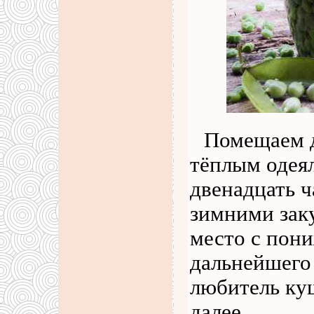
Помещаем д
тёплым одеял
двенадцать ч
зимними зак
место с пон
дальнейшего 
любитель ку
далее