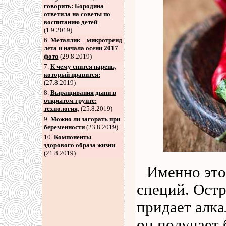
говорить: Бородина
ответила на советы по
воспитанию детей
(1.9.2019)
6
.
Металлик – микротренд
лета и начала осени 2017
фото
(29.8.2019)
7
.
К чему снится парень,
который нравится:
(27.8.2019)
8
.
Выращивания дыни в
открытом грунте:
технология,
(25.8.2019)
9
.
Можно ли загорать при
беременности
(23.8.2019)
10.
Компоненты
здорового образа жизни
(21.8.2019)
Именно это
специй. Остр
придает алка
он получает 