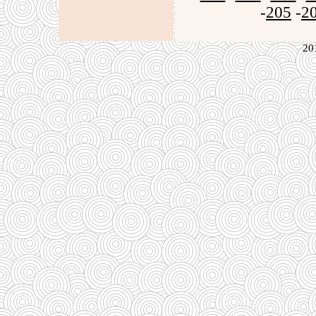
-
205
-
2
20