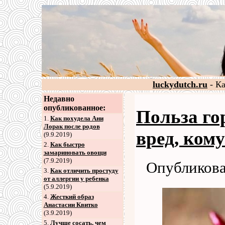
luckydutch.ru
- К
Недавно
опубликованное:
Польза го
1.
Как похудела Ани
Лорак после родов
вред, кому
(9.9.2019)
2
.
Как быстро
замариновать овощи
(7.9.2019)
Опубликова
3
.
Как отличить простуду
от аллергии у ребенка
(5.9.2019)
4
.
Жесткий образ
Анастасии Квитко
(3.9.2019)
5
.
Лучше сосать, чем