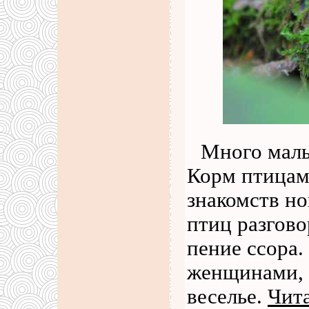
Много малы
Корм птицам
знакомств н
птиц разгово
пение ссора.
женщинами, 
веселье.
Чита